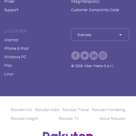
Priser
Integritetspolicy
Support
Customer Complaints Code
LADDA NER
Svenska
Android
iPhone & iPad
Windows PC
Mac
©
2026
Viber Media S.à r.l.
Linux
Rakuten Viki
Rakuten Kobo
Rakuten Travel
Rakuten Marketing
Rakuten Insight
Rakuten TV
About Rakuten