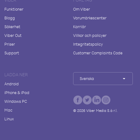
Funktioner
Om Viber
Blogg
Varumärkescenter
Säkerhet
Karriär
Viber Out
Villkor och policyer
Priser
Integritetspolicy
Support
Customer Complaints Code
LADDA NER
Svenska
Android
iPhone & iPad
Windows PC
Mac
©
2026
Viber Media S.à r.l.
Linux