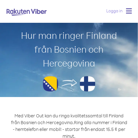
Logga in
Togg
navig
Hur man ringer Finland
från Bosnien och
Hercegovina
Med Viber Out kan du ringa kvalitetssamtal till Finland
från Bosnien och Hercegovina.
Ring alla nummer i Finland
- hemtelefon eller mobil! - startar från endast 15.5 ¢ per
minut.