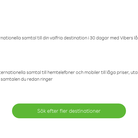
ationella samtal till din valfria destination i 30 dagar med Vibers lå
ternationella samtal till hemtelefoner och mobiler till låga priser, ut
samtalen du redan ringer
Sök efter fler destinationer