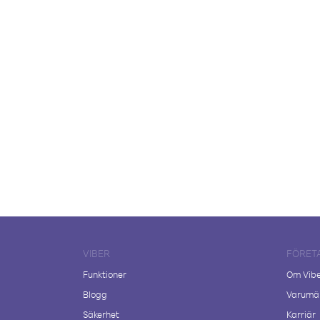
VIBER
FÖRET
Funktioner
Om Vib
Blogg
Varumär
Säkerhet
Karriär