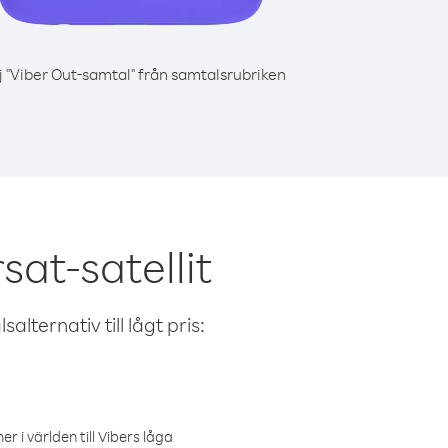
j "Viber Out-samtal" från samtalsrubriken
at-satellit
alternativ till lågt pris:
r i världen till Vibers låga