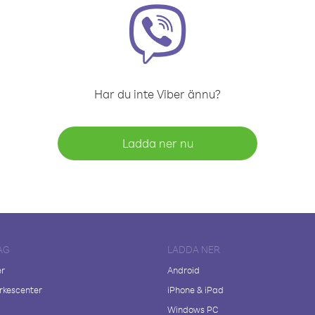
Har du inte Viber ännu?
Ladda ner nu
AG
LADDA NER
er
Android
kescenter
iPhone & iPad
Windows PC