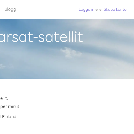
Blogg
Logga in
eller
Skapa konto
rsat-satellit
llit.
 per minut.
l Finland.