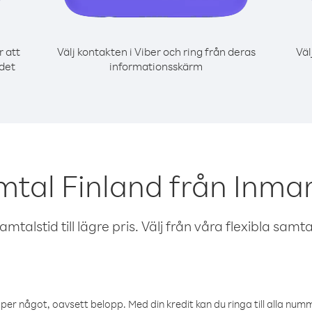
r att
Välj kontakten i Viber och ring från deras
Väl
 det
informationsskärm
mtal Finland från Inmars
talstid till lägre pris. Välj från våra flexibla samtals
öper något, oavsett belopp. Med din kredit kan du ringa till alla numme