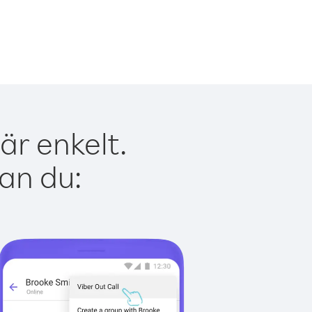
är enkelt.
kan du: