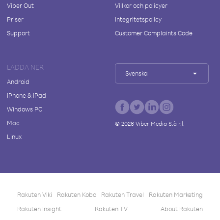
Viber Out
Villkor och policyer
Priser
Integritetspolicy
Support
Customer Complaints Code
LADDA NER
Svenska
Android
iPhone & iPad
Windows PC
Mac
©
2026
Viber Media S.à r.l.
Linux
Rakuten Viki
Rakuten Kobo
Rakuten Travel
Rakuten Marketing
Rakuten Insight
Rakuten TV
About Rakuten