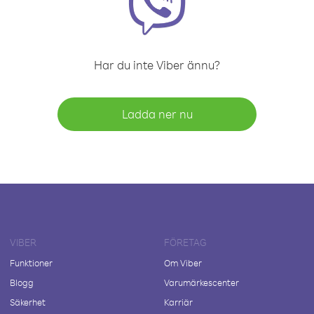
Har du inte Viber ännu?
Ladda ner nu
VIBER
FÖRETAG
Funktioner
Om Viber
Blogg
Varumärkescenter
Säkerhet
Karriär