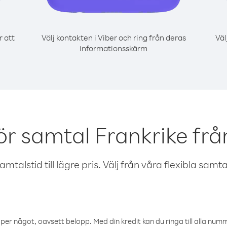
r att
Välj kontakten i Viber och ring från deras
Väl
informationsskärm
ör samtal Frankrike frå
talstid till lägre pris. Välj från våra flexibla samtals
öper något, oavsett belopp. Med din kredit kan du ringa till alla numme