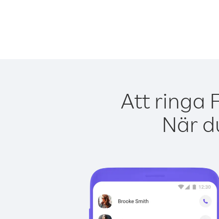
Att ringa 
När du