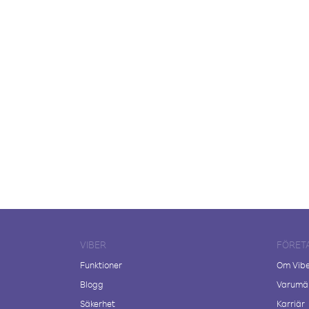
VIBER
FÖRET
Funktioner
Om Vib
Blogg
Varumär
Säkerhet
Karriär