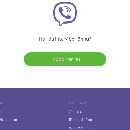
Har du inte Viber ännu?
Ladda ner nu
AG
LADDA NER
er
Android
kescenter
iPhone & iPad
Windows PC