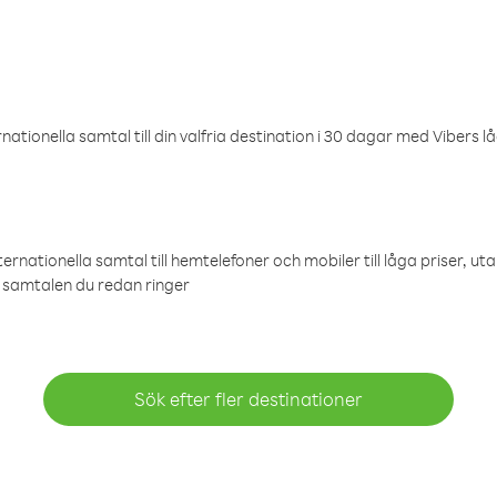
ationella samtal till din valfria destination i 30 dagar med Vibers lå
ternationella samtal till hemtelefoner och mobiler till låga priser, ut
samtalen du redan ringer
Sök efter fler destinationer