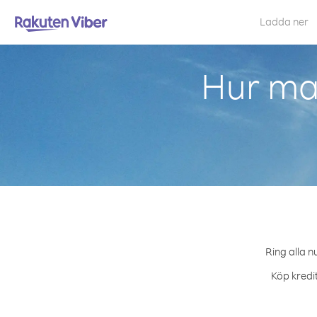
Ladda ner
Hur man
Ring alla n
Köp kredit