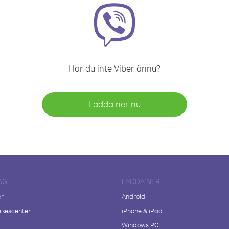
Har du inte Viber ännu?
Ladda ner nu
AG
LADDA NER
er
Android
kescenter
iPhone & iPad
Windows PC