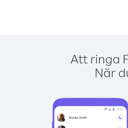
Att ringa 
När du