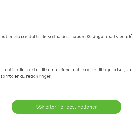
ationella samtal till din valfria destination i 30 dagar med Vibers lå
ternationella samtal till hemtelefoner och mobiler till låga priser, ut
samtalen du redan ringer
Sök efter fler destinationer