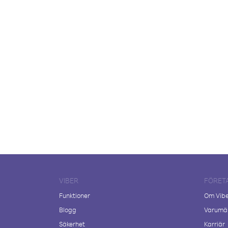
VIBER
FÖRET
Funktioner
Om Vib
Blogg
Varumär
Säkerhet
Karriär