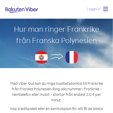
Logga in
Togg
navig
Hur man ringer Frankrike
från Franska Polynesien
Med Viber Out kan du ringa kvalitetssamtal till Frankrike
från Franska Polynesien.
Ring alla nummer i Frankrike -
hemtelefon eller mobil! - startar från endast 2.0 ¢ per
minut.
Köp kreditpaket eller en samtalsplan för att få de bästa