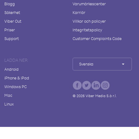
Blogg
Varumärkescenter
Säkerhet
Karriär
Viber Out
Villkor och policyer
Priser
Integritetspolicy
Support
Customer Complaints Code
LADDA NER
Svenska
Android
iPhone & iPad
Windows PC
Mac
©
2026
Viber Media S.à r.l.
Linux