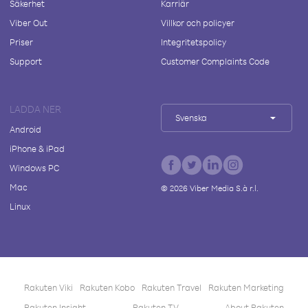
Säkerhet
Karriär
Viber Out
Villkor och policyer
Priser
Integritetspolicy
Support
Customer Complaints Code
LADDA NER
Svenska
Android
iPhone & iPad
Windows PC
Mac
©
2026
Viber Media S.à r.l.
Linux
Rakuten Viki
Rakuten Kobo
Rakuten Travel
Rakuten Marketing
Rakuten Insight
Rakuten TV
About Rakuten