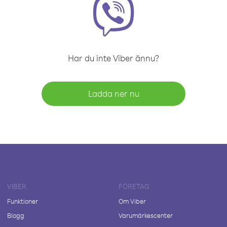
Har du inte Viber ännu?
Ladda ner nu
VIBER
FÖRETAG
Funktioner
Om Viber
Blogg
Varumärkescenter