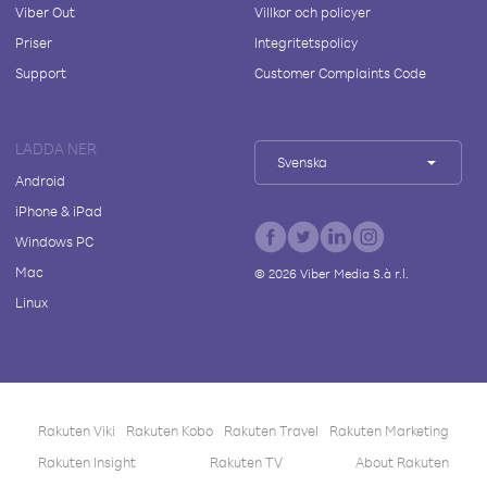
Viber Out
Villkor och policyer
Priser
Integritetspolicy
Support
Customer Complaints Code
LADDA NER
Svenska
Android
iPhone & iPad
Windows PC
Mac
©
2026
Viber Media S.à r.l.
Linux
Rakuten Viki
Rakuten Kobo
Rakuten Travel
Rakuten Marketing
Rakuten Insight
Rakuten TV
About Rakuten