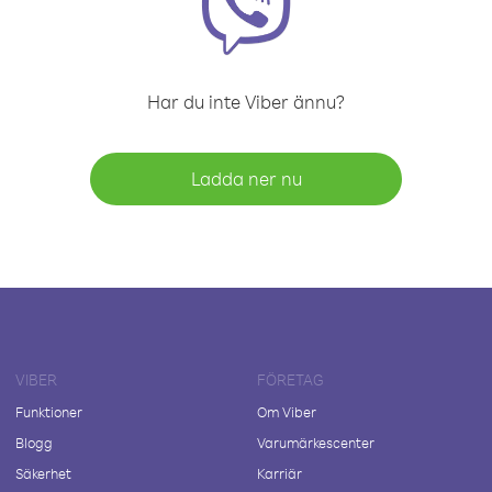
Har du inte Viber ännu?
Ladda ner nu
VIBER
FÖRETAG
Funktioner
Om Viber
Blogg
Varumärkescenter
Säkerhet
Karriär