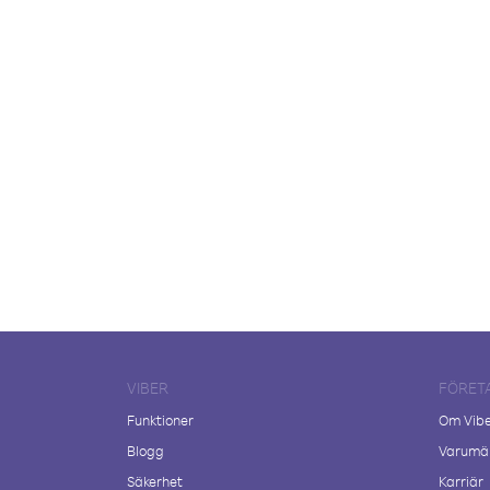
VIBER
FÖRET
Funktioner
Om Vib
Blogg
Varumär
Säkerhet
Karriär