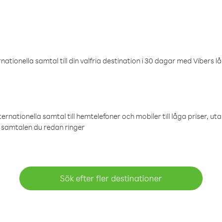
ationella samtal till din valfria destination i 30 dagar med Vibers lå
ternationella samtal till hemtelefoner och mobiler till låga priser, ut
samtalen du redan ringer
Sök efter fler destinationer