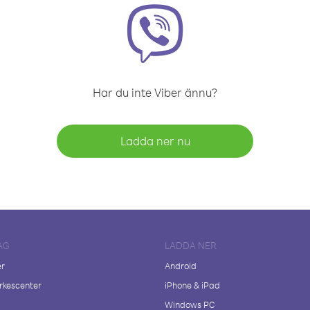
Har du inte Viber ännu?
Ladda ner nu
AG
LADDA NER
er
Android
kescenter
iPhone & iPad
Windows PC