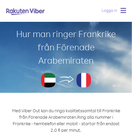
Logga in
Togg
navig
Hur man ringer Frankrike
från Förenade
Arabemiraten
Med Viber Out kan du ringa kvalitetssamtal till Frankrike
från Förenade Arabemiraten.
Ring alla nummer i
Frankrike - hemtelefon eller mobil! - startar från endast
2.0 ¢ per minut.