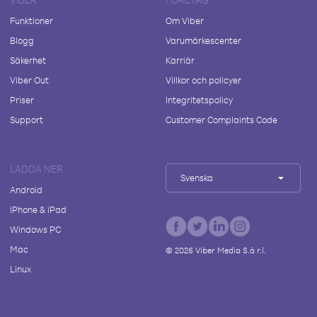
Funktioner
Om Viber
Blogg
Varumärkescenter
Säkerhet
Karriär
Viber Out
Villkor och policyer
Priser
Integritetspolicy
Support
Customer Complaints Code
LADDA NER
Svenska
Android
iPhone & iPad
Windows PC
Mac
©
2026
Viber Media S.à r.l.
Linux