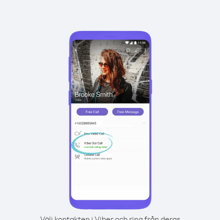
Välj kontakten i Viber och ring från deras