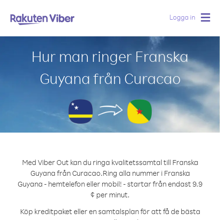
Logga in
Togg
navig
Hur man ringer Franska
Guyana från Curacao
Med Viber Out kan du ringa kvalitetssamtal till Franska
Guyana från Curacao.
Ring alla nummer i Franska
Guyana - hemtelefon eller mobil! - startar från endast 9.9
¢ per minut.
Köp kreditpaket eller en samtalsplan för att få de bästa