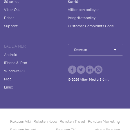
Säkerhet
Karriär
Viber Out
Villkor och policyer
Priser
Integritetspolicy
Support
Customer Complaints Code
LADDA NER
Svenska
Android
iPhone & iPad
Windows PC
Mac
©
2026
Viber Media S.à r.l.
Linux
Rakuten Viki
Rakuten Kobo
Rakuten Travel
Rakuten Marketing
Rakuten Insight
Rakuten TV
About Rakuten