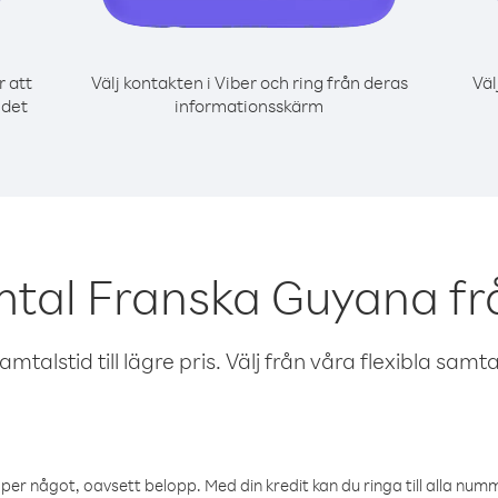
r att
Välj kontakten i Viber och ring från deras
Väl
 det
informationsskärm
mtal Franska Guyana fr
talstid till lägre pris. Välj från våra flexibla samtals
öper något, oavsett belopp. Med din kredit kan du ringa till alla numme