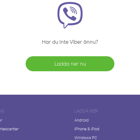
Har du inte Viber ännu?
Ladda ner nu
AG
LADDA NER
er
Android
kescenter
iPhone & iPad
Windows PC