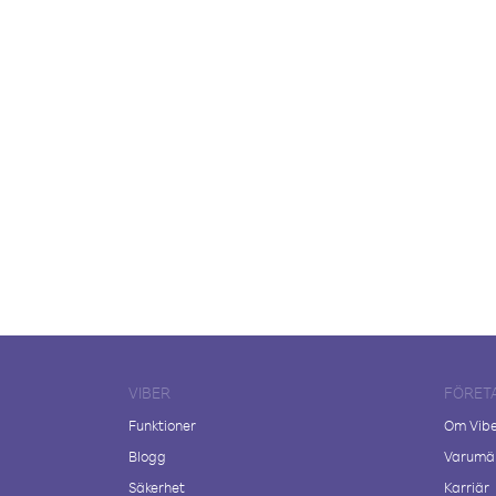
VIBER
FÖRET
Funktioner
Om Vib
Blogg
Varumär
Säkerhet
Karriär