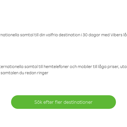
ationella samtal till din valfria destination i 30 dagar med Vibers lå
ternationella samtal till hemtelefoner och mobiler till låga priser, ut
samtalen du redan ringer
Sök efter fler destinationer