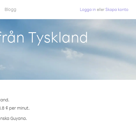
Blogg
Logga in
eller
Skapa konto
från Tyskland
land.
1.8 ¢ per minut.
ranska Guyana.