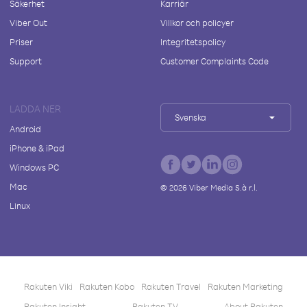
Säkerhet
Karriär
Viber Out
Villkor och policyer
Priser
Integritetspolicy
Support
Customer Complaints Code
LADDA NER
Svenska
Android
iPhone & iPad
Windows PC
Mac
©
2026
Viber Media S.à r.l.
Linux
Rakuten Viki
Rakuten Kobo
Rakuten Travel
Rakuten Marketing
Rakuten Insight
Rakuten TV
About Rakuten