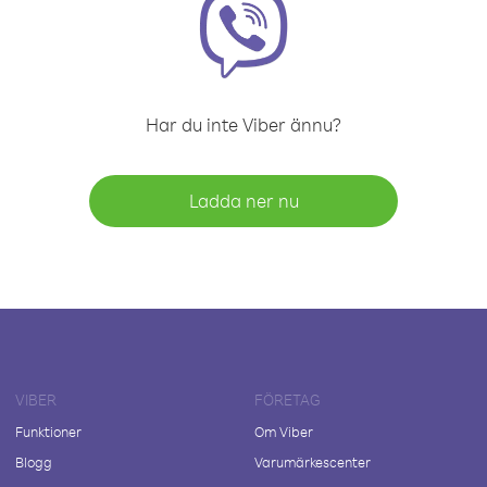
Har du inte Viber ännu?
Ladda ner nu
VIBER
FÖRETAG
Funktioner
Om Viber
Blogg
Varumärkescenter