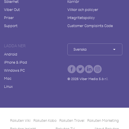
Säkerhet
Karriär
Viber Out
Villkor och policyer
Priser
Integritetspolicy
Support
Customer Complaints Code
LADDA NER
Svenska
Android
iPhone & iPad
Windows PC
Mac
©
2026
Viber Media S.à r.l.
Linux
Rakuten Viki
Rakuten Kobo
Rakuten Travel
Rakuten Marketing
Rakuten Insight
Rakuten TV
About Rakuten