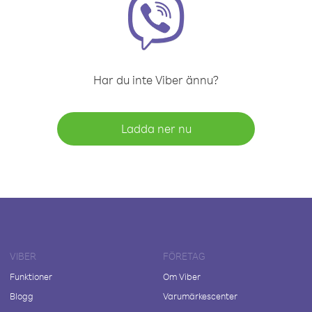
Har du inte Viber ännu?
Ladda ner nu
VIBER
FÖRETAG
Funktioner
Om Viber
Blogg
Varumärkescenter