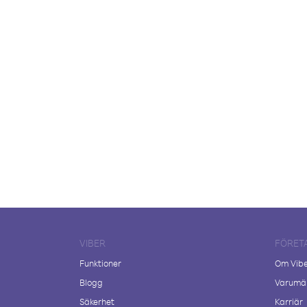
VIBER
FÖRET
Funktioner
Om Vib
Blogg
Varumär
Säkerhet
Karriär