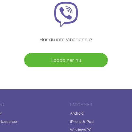
Har du inte Viber ännu?
Ladda ner nu
AG
LADDA NER
er
Android
kescenter
iPhone & iPad
Windows PC