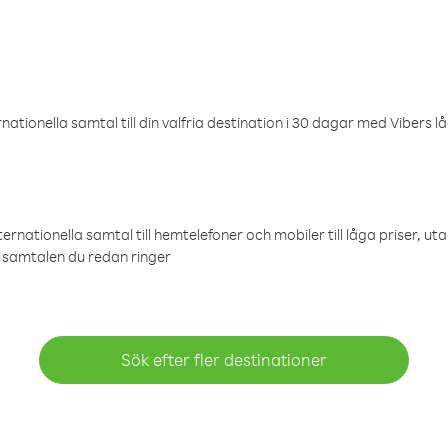
ationella samtal till din valfria destination i 30 dagar med Vibers lå
ternationella samtal till hemtelefoner och mobiler till låga priser, ut
samtalen du redan ringer
Sök efter fler destinationer