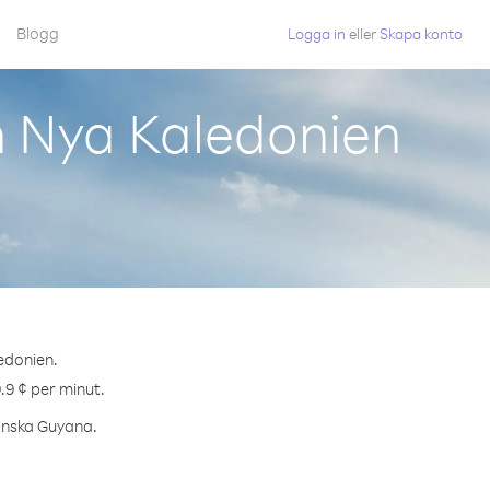
Blogg
Logga in
eller
Skapa konto
n Nya Kaledonien
edonien.
.9 ¢ per minut.
ranska Guyana.