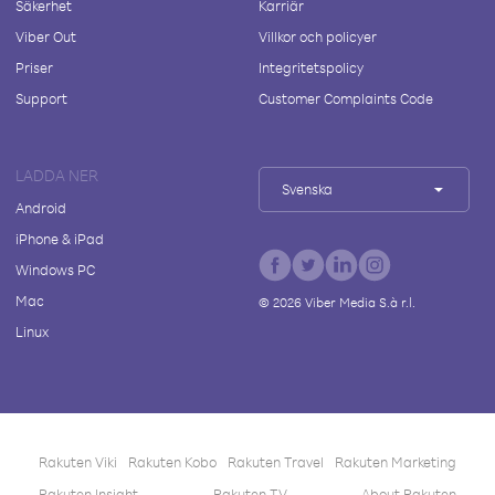
Säkerhet
Karriär
Viber Out
Villkor och policyer
Priser
Integritetspolicy
Support
Customer Complaints Code
LADDA NER
Svenska
Android
iPhone & iPad
Windows PC
Mac
©
2026
Viber Media S.à r.l.
Linux
Rakuten Viki
Rakuten Kobo
Rakuten Travel
Rakuten Marketing
Rakuten Insight
Rakuten TV
About Rakuten