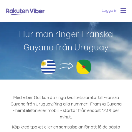
Logga in
Togg
navig
Hur man ringer Franska
Guyana från Uruguay
Med Viber Out kan du ringa kvalitetssamtal till Franska
Guyana från Uruguay.
Ring alla nummer i Franska Guyana
- hemtelefon eller mobil! - startar från endast 12.1 ¢ per
minut.
Köp kreditpaket eller en samtalsplan för att få de bästa