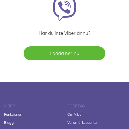
Har du inte Viber ännu?
Ladda ner nu
VIBER
FÖRETAG
Funktioner
Om Viber
Blogg
Varumärkescenter