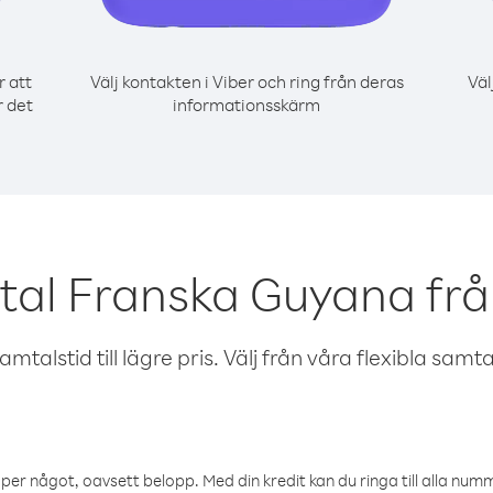
r att
Välj kontakten i Viber och ring från deras
Väl
r det
informationsskärm
tal Franska Guyana f
talstid till lägre pris. Välj från våra flexibla samtals
öper något, oavsett belopp. Med din kredit kan du ringa till alla numme