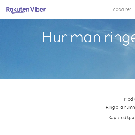
Ladda ner
Hur man ring
Med V
Ring alla numm
Köp kreditpak