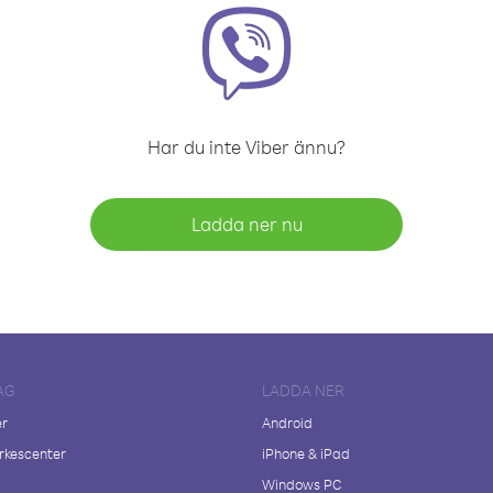
Har du inte Viber ännu?
Ladda ner nu
AG
LADDA NER
er
Android
kescenter
iPhone & iPad
Windows PC