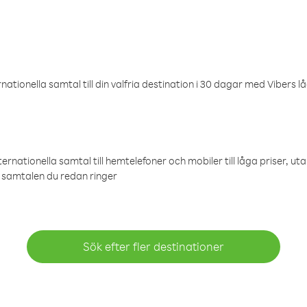
ationella samtal till din valfria destination i 30 dagar med Vibers lå
ternationella samtal till hemtelefoner och mobiler till låga priser, ut
samtalen du redan ringer
Sök efter fler destinationer