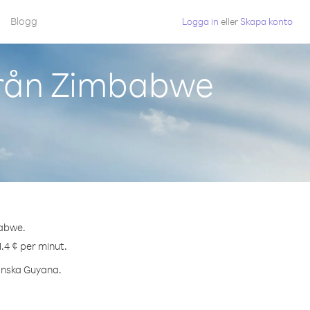
Blogg
Logga in
eller
Skapa konto
från Zimbabwe
babwe.
.4 ¢ per minut.
ranska Guyana.