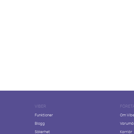
VIBER
FÖRET
Funktioner
Om Vib
Blogg
Varumär
Säkerhet
Karriär