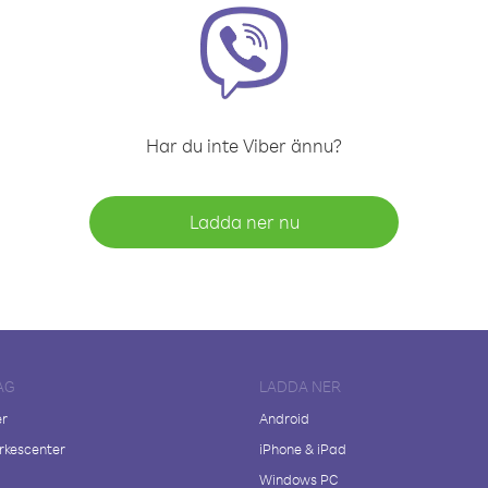
Har du inte Viber ännu?
Ladda ner nu
AG
LADDA NER
er
Android
kescenter
iPhone & iPad
Windows PC