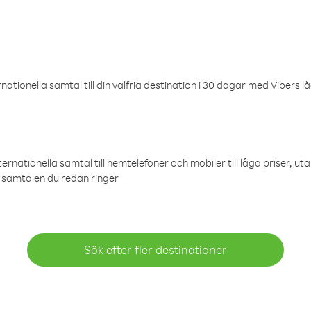
ationella samtal till din valfria destination i 30 dagar med Vibers lå
ternationella samtal till hemtelefoner och mobiler till låga priser, ut
samtalen du redan ringer
Sök efter fler destinationer