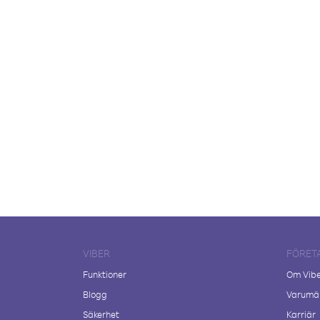
VIBER
FÖRET
Funktioner
Om Vib
Blogg
Varumär
Säkerhet
Karriär