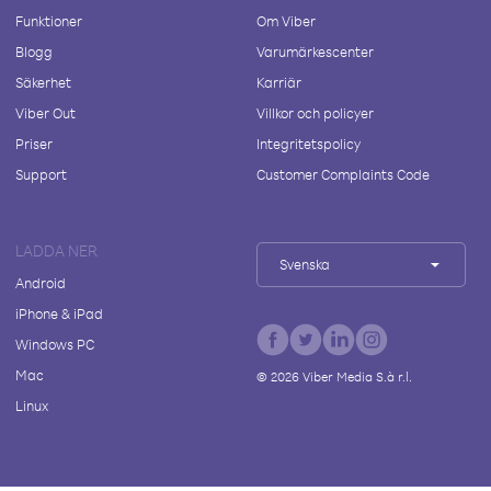
Funktioner
Om Viber
Blogg
Varumärkescenter
Säkerhet
Karriär
Viber Out
Villkor och policyer
Priser
Integritetspolicy
Support
Customer Complaints Code
LADDA NER
Svenska
Android
iPhone & iPad
Windows PC
Mac
©
2026
Viber Media S.à r.l.
Linux