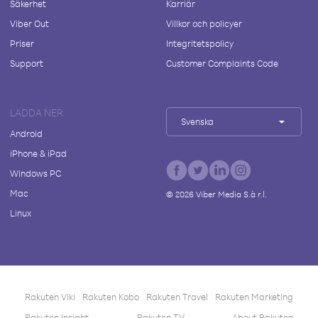
Säkerhet
Karriär
Viber Out
Villkor och policyer
Priser
Integritetspolicy
Support
Customer Complaints Code
LADDA NER
Svenska
Android
iPhone & iPad
Windows PC
Mac
©
2026
Viber Media S.à r.l.
Linux
Rakuten Viki
Rakuten Kobo
Rakuten Travel
Rakuten Marketing
Rakuten Insight
Rakuten TV
About Rakuten