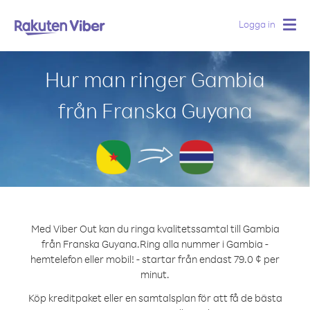
Logga in
Togg
navig
Hur man ringer Gambia
från Franska Guyana
Med Viber Out kan du ringa kvalitetssamtal till Gambia
från Franska Guyana.
Ring alla nummer i Gambia -
hemtelefon eller mobil! - startar från endast 79.0 ¢ per
minut.
Köp kreditpaket eller en samtalsplan för att få de bästa