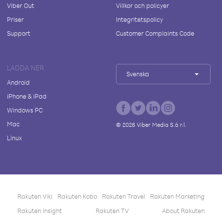
Viber Out
Villkor och policyer
Priser
Integritetspolicy
Support
Customer Complaints Code
LADDA NER
Svenska
Android
iPhone & iPad
Windows PC
Mac
©
2026
Viber Media S.à r.l.
Linux
Rakuten Viki
Rakuten Kobo
Rakuten Travel
Rakuten Marketing
Rakuten Insight
Rakuten TV
About Rakuten