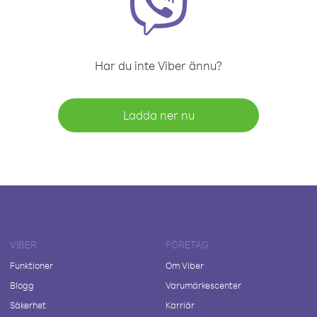
Har du inte Viber ännu?
Ladda ner nu
VIBER
FÖRETAG
Funktioner
Om Viber
Blogg
Varumärkescenter
Säkerhet
Karriär