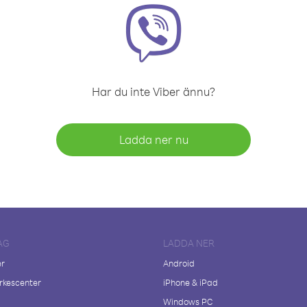
Har du inte Viber ännu?
Ladda ner nu
AG
LADDA NER
er
Android
kescenter
iPhone & iPad
Windows PC