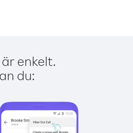
är enkelt.
kan du: