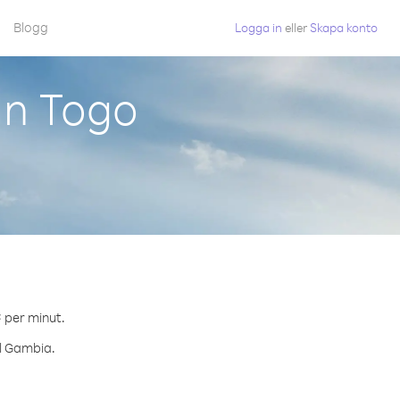
Blogg
Logga in
eller
Skapa konto
ån Togo
¢ per minut.
ll Gambia.