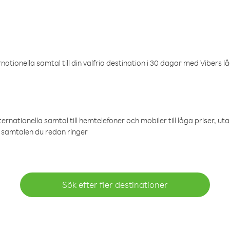
ationella samtal till din valfria destination i 30 dagar med Vibers lå
ternationella samtal till hemtelefoner och mobiler till låga priser, ut
samtalen du redan ringer
Sök efter fler destinationer