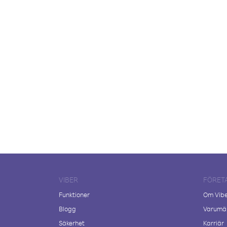
VIBER
FÖRET
Funktioner
Om Vib
Blogg
Varumär
Säkerhet
Karriär