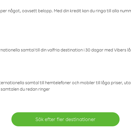
öper något, oavsett belopp. Med din kredit kan du ringa till alla numme
ationella samtal till din valfria destination i 30 dagar med Vibers lå
ternationella samtal till hemtelefoner och mobiler till låga priser, ut
samtalen du redan ringer
Sök efter fler destinationer