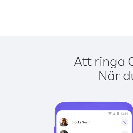
Att ringa 
När du