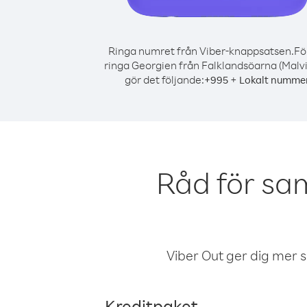
Ringa numret från Viber-knappsatsen.
Fö
ringa Georgien från Falklandsöarna (Malvi
gör det följande:
+
+
995
Lokalt numme
Råd för sa
Viber Out ger dig mer sam
Kreditpaket