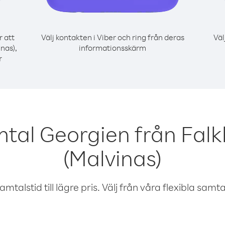
r att
Välj kontakten i Viber och ring från deras
Väl
nas),
informationsskärm
r
mtal Georgien från Fal
(Malvinas)
talstid till lägre pris. Välj från våra flexibla samtals