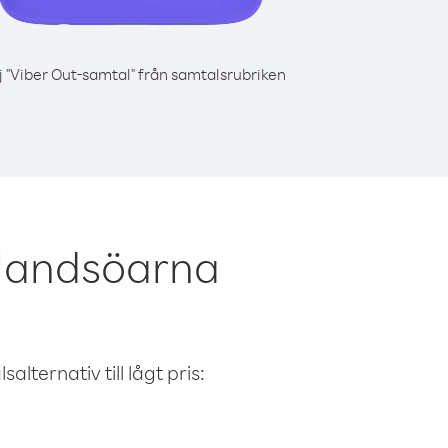
j "Viber Out-samtal" från samtalsrubriken
klandsöarna
alternativ till lågt pris: