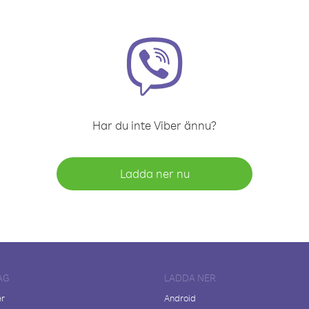
Har du inte Viber ännu?
Ladda ner nu
AG
LADDA NER
er
Android