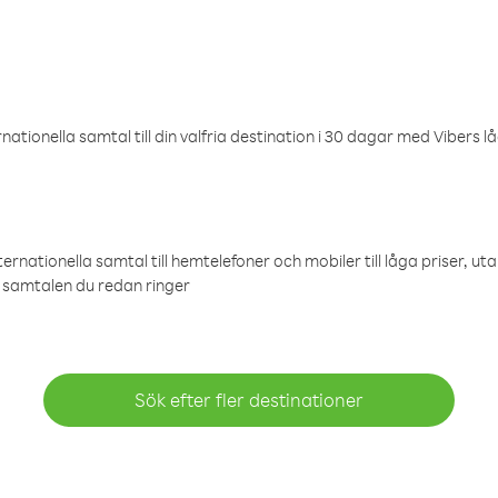
ationella samtal till din valfria destination i 30 dagar med Vibers lå
ternationella samtal till hemtelefoner och mobiler till låga priser, ut
samtalen du redan ringer
Sök efter fler destinationer