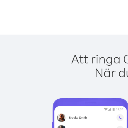
Att ringa 
När du