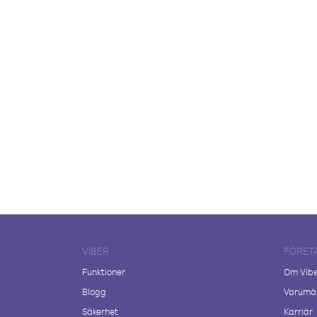
VIBER
FÖRET
Funktioner
Om Vib
Blogg
Varumär
Säkerhet
Karriär