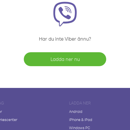
Har du inte Viber ännu?
Ladda ner nu
AG
LADDA NER
er
Android
kescenter
iPhone & iPad
Windows PC