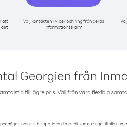
r att
Välj kontakten i Viber och ring från deras
Väl
r det
informationsskärm
tal Georgien från Inmar
talstid till lägre pris. Välj från våra flexibla samtals
öper något, oavsett belopp. Med din kredit kan du ringa till alla numme