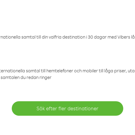
ationella samtal till din valfria destination i 30 dagar med Vibers lå
ternationella samtal till hemtelefoner och mobiler till låga priser, ut
samtalen du redan ringer
Sök efter fler destinationer