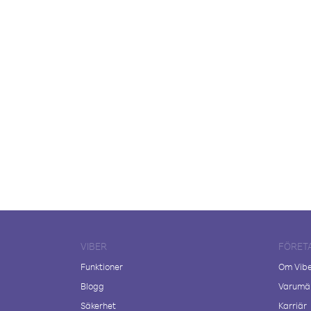
VIBER
FÖRET
Funktioner
Om Vib
Blogg
Varumär
Säkerhet
Karriär