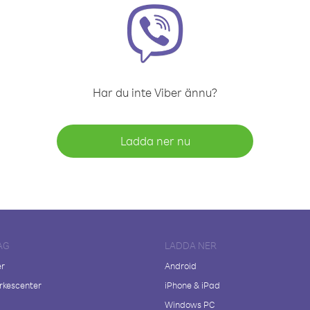
Har du inte Viber ännu?
Ladda ner nu
AG
LADDA NER
er
Android
kescenter
iPhone & iPad
Windows PC