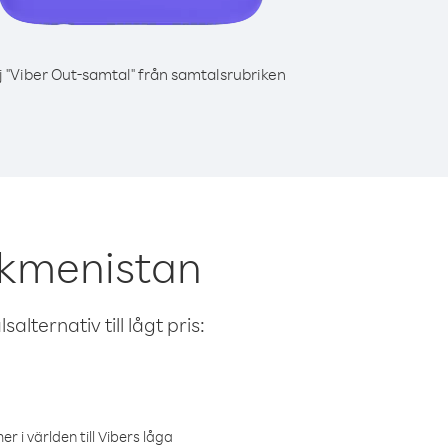
j "Viber Out-samtal" från samtalsrubriken
rkmenistan
alternativ till lågt pris:
r i världen till Vibers låga