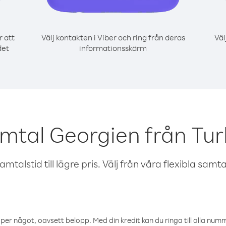
r att
Välj kontakten i Viber och ring från deras
Väl
det
informationsskärm
amtal Georgien från Tu
talstid till lägre pris. Välj från våra flexibla samtals
öper något, oavsett belopp. Med din kredit kan du ringa till alla numme