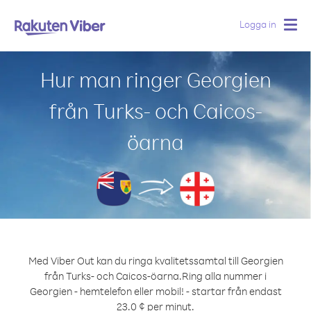
Logga in
Togg
navig
Hur man ringer Georgien
från Turks- och Caicos-
öarna
Med Viber Out kan du ringa kvalitetssamtal till Georgien
från Turks- och Caicos-öarna.
Ring alla nummer i
Georgien - hemtelefon eller mobil! - startar från endast
23.0 ¢ per minut.