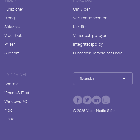
Funktioner
Om Viber
Blogg
Varumärkescenter
Säkerhet
Karriär
Viber Out
Villkor och policyer
Priser
Integritetspolicy
Support
Customer Complaints Code
LADDA NER
Svenska
Android
iPhone & iPad
Windows PC
Mac
©
2026
Viber Media S.à r.l.
Linux