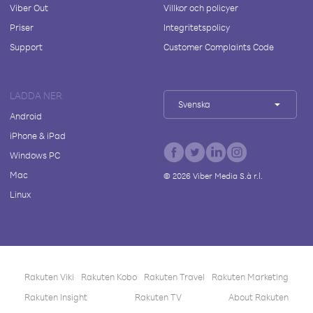
Viber Out
Villkor och policyer
Priser
Integritetspolicy
Support
Customer Complaints Code
LADDA NER
Svenska
Android
iPhone & iPad
Windows PC
Mac
©
2026
Viber Media S.à r.l.
Linux
Rakuten Viki
Rakuten Kobo
Rakuten Travel
Rakuten Marketing
Rakuten Insight
Rakuten TV
About Rakuten