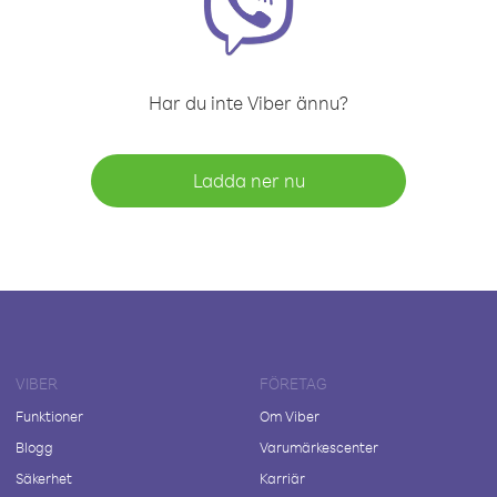
Har du inte Viber ännu?
Ladda ner nu
VIBER
FÖRETAG
Funktioner
Om Viber
Blogg
Varumärkescenter
Säkerhet
Karriär