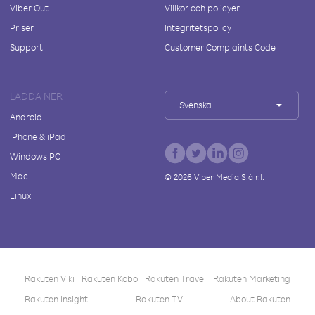
Viber Out
Villkor och policyer
Priser
Integritetspolicy
Support
Customer Complaints Code
LADDA NER
Svenska
Android
iPhone & iPad
Windows PC
Mac
©
2026
Viber Media S.à r.l.
Linux
Rakuten Viki
Rakuten Kobo
Rakuten Travel
Rakuten Marketing
Rakuten Insight
Rakuten TV
About Rakuten