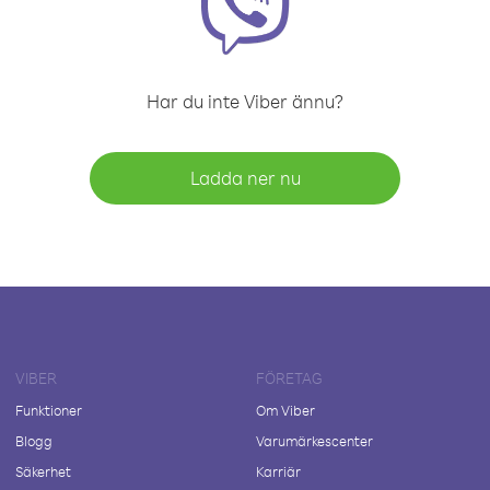
Har du inte Viber ännu?
Ladda ner nu
VIBER
FÖRETAG
Funktioner
Om Viber
Blogg
Varumärkescenter
Säkerhet
Karriär