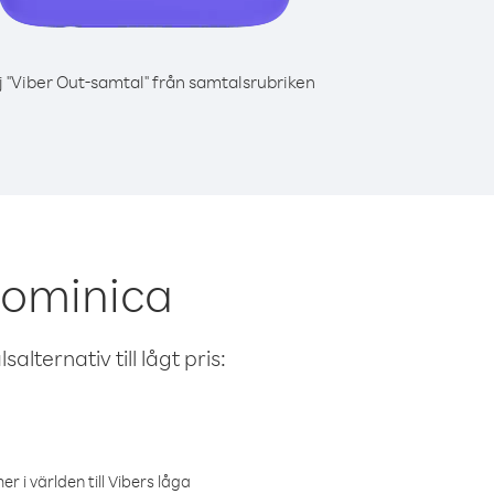
j "Viber Out-samtal" från samtalsrubriken
Dominica
alternativ till lågt pris:
r i världen till Vibers låga