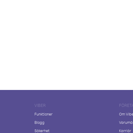
VIBER
FÖRET
Funktioner
Om Vib
Blogg
Varumär
Säkerhet
Karriär