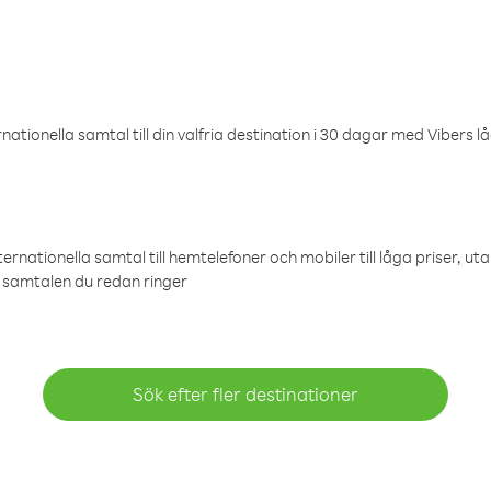
ationella samtal till din valfria destination i 30 dagar med Vibers lå
ternationella samtal till hemtelefoner och mobiler till låga priser, ut
samtalen du redan ringer
Sök efter fler destinationer