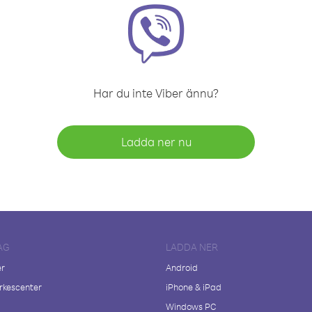
Har du inte Viber ännu?
Ladda ner nu
AG
LADDA NER
er
Android
kescenter
iPhone & iPad
Windows PC