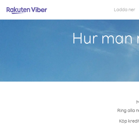
Ladda ner
Hur man r
M
Ring alla n
Köp kredit