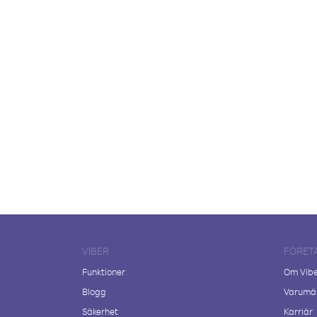
VIBER
FÖRET
Funktioner
Om Vib
Blogg
Varumär
Säkerhet
Karriär