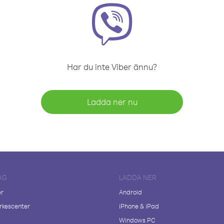
Har du inte Viber ännu?
Ladda ner nu
AG
LADDA NER
er
Android
kescenter
iPhone & iPad
Windows PC