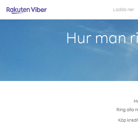
Ladda ner
Hur man r
Me
Ring alla n
Köp kredit