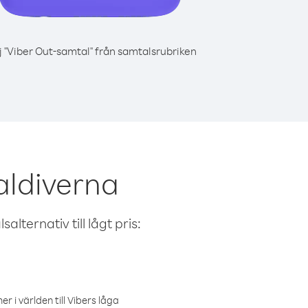
j "Viber Out-samtal" från samtalsrubriken
aldiverna
alternativ till lågt pris:
r i världen till Vibers låga