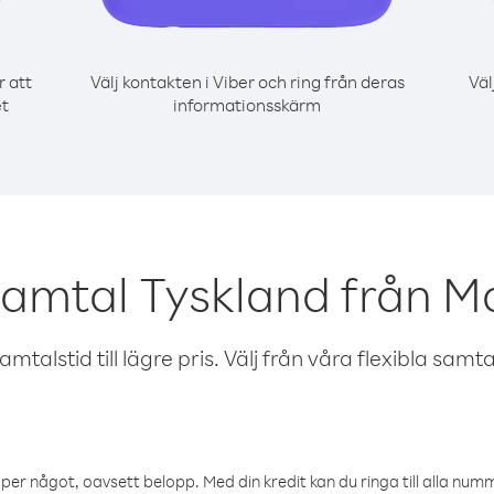
r att
Välj kontakten i Viber och ring från deras
Väl
et
informationsskärm
samtal Tyskland från M
talstid till lägre pris. Välj från våra flexibla samtals
öper något, oavsett belopp. Med din kredit kan du ringa till alla numme