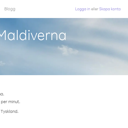
Blogg
Logga in
eller
Skapa konto
Maldiverna
na.
¢ per minut.
l Tyskland.