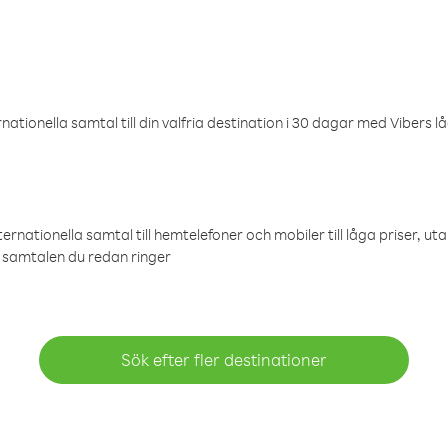
ationella samtal till din valfria destination i 30 dagar med Vibers lå
ternationella samtal till hemtelefoner och mobiler till låga priser, ut
samtalen du redan ringer
Sök efter fler destinationer