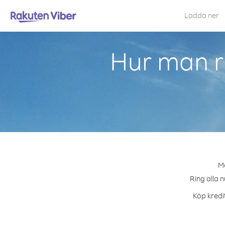
Ladda ner
Hur man r
Me
Ring alla n
Köp kredit