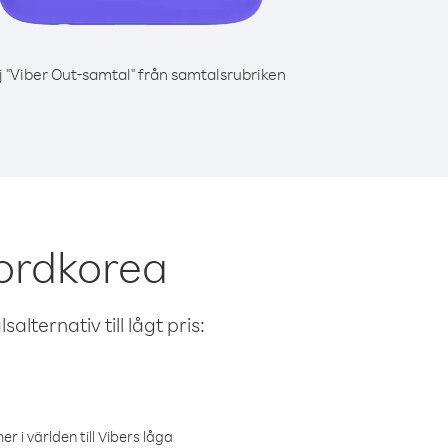
j "Viber Out-samtal" från samtalsrubriken
Nordkorea
alternativ till lågt pris:
r i världen till Vibers låga