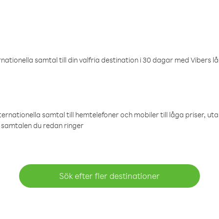
ationella samtal till din valfria destination i 30 dagar med Vibers lå
ternationella samtal till hemtelefoner och mobiler till låga priser, ut
samtalen du redan ringer
Sök efter fler destinationer