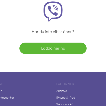
Har du inte Viber ännu?
Ladda ner nu
AG
LADDA NER
er
Android
kescenter
iPhone & iPad
Windows PC