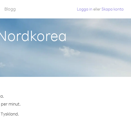
Blogg
Logga in
eller
Skapa konto
 Nordkorea
ea.
¢ per minut.
l Tyskland.