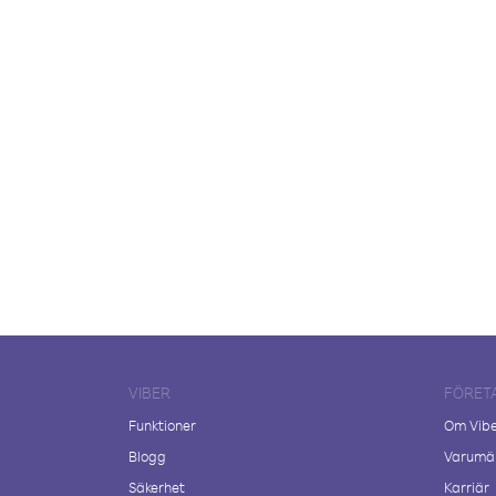
VIBER
FÖRET
Funktioner
Om Vib
Blogg
Varumär
Säkerhet
Karriär