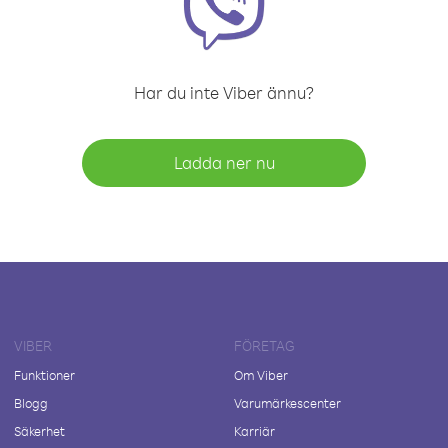
Har du inte Viber ännu?
Ladda ner nu
VIBER
FÖRETAG
Funktioner
Om Viber
Blogg
Varumärkescenter
Säkerhet
Karriär