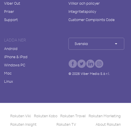
Viber Out
Villkor och policyer
Priser
Integritetspolicy
Support
Customer Complaints Code
LADDA NER
Svenska
Android
iPhone & iPad
Windows PC
Mac
©
2026
Viber Media S.à r.l.
Linux
Rakuten Viki
Rakuten Kobo
Rakuten Travel
Rakuten Marketing
Rakuten Insight
Rakuten TV
About Rakuten