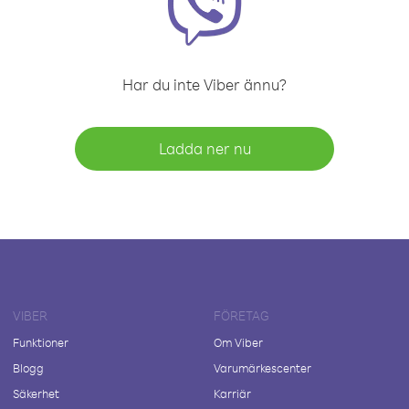
Har du inte Viber ännu?
Ladda ner nu
VIBER
FÖRETAG
Funktioner
Om Viber
Blogg
Varumärkescenter
Säkerhet
Karriär