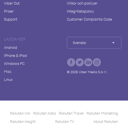
Viber Out
Villkor och policyer
Priser
Integritetspolicy
Support
Customer Complaints Code
LADDA NER
Svenska
Android
iPhone & iPad
Windows PC
Mac
©
2026
Viber Media S.à r.l.
Linux
Rakuten Viki
Rakuten Kobo
Rakuten Travel
Rakuten Marketing
Rakuten Insight
Rakuten TV
About Rakuten