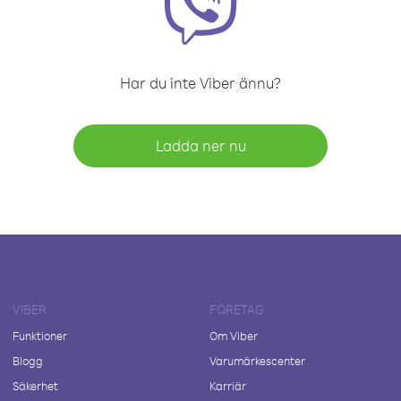
Har du inte Viber ännu?
Ladda ner nu
VIBER
FÖRETAG
Funktioner
Om Viber
Blogg
Varumärkescenter
Säkerhet
Karriär