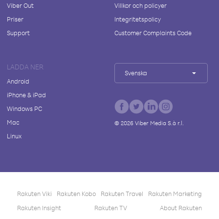
Viber Out
Villkor och policyer
Priser
Integritetspolicy
Support
Customer Complaints Code
LADDA NER
Svenska
Android
iPhone & iPad
Windows PC
Mac
©
2026
Viber Media S.à r.l.
Linux
Rakuten Viki
Rakuten Kobo
Rakuten Travel
Rakuten Marketing
Rakuten Insight
Rakuten TV
About Rakuten