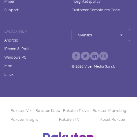
Priser
Integritetspolicy
Support
Customer Complaints Code
LADDA NER
Svenska
Android
iPhone & iPad
Windows PC
Mac
©
2026
Viber Media S.à r.l.
Linux
Rakuten Viki
Rakuten Kobo
Rakuten Travel
Rakuten Marketing
Rakuten Insight
Rakuten TV
About Rakuten