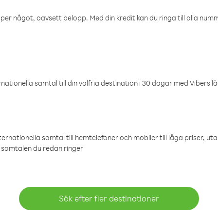
öper något, oavsett belopp. Med din kredit kan du ringa till alla numme
ationella samtal till din valfria destination i 30 dagar med Vibers lå
ternationella samtal till hemtelefoner och mobiler till låga priser, ut
samtalen du redan ringer
Sök efter fler destinationer