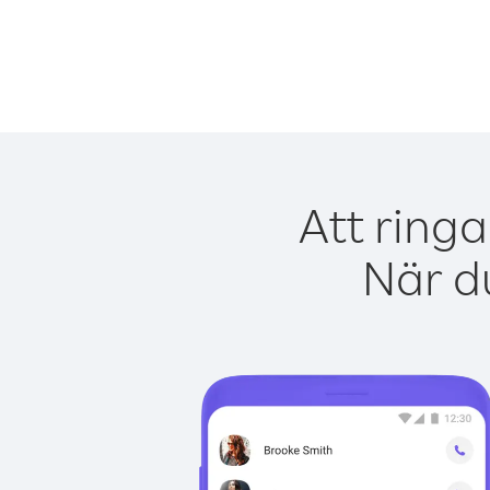
Att ring
När du