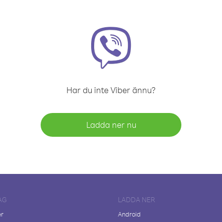
Har du inte Viber ännu?
Ladda ner nu
AG
LADDA NER
er
Android