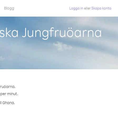
Blogg
Logga in
eller
Skapa konto
ska Jungfruöarna
fruöarna.
 per minut.
ll Ghana.