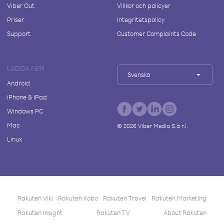
Viber Out
Villkor och policyer
Priser
Integritetspolicy
Support
Customer Complaints Code
LADDA NER
Svenska
Android
iPhone & iPad
Windows PC
Mac
©
2026
Viber Media S.à r.l.
Linux
Rakuten Viki
Rakuten Kobo
Rakuten Travel
Rakuten Marketing
Rakuten Insight
Rakuten TV
About Rakuten