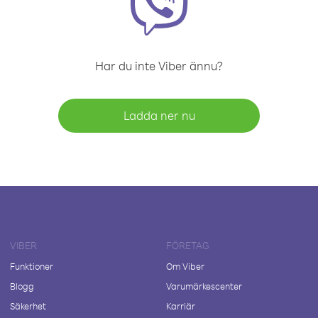
Har du inte Viber ännu?
Ladda ner nu
VIBER
FÖRETAG
Funktioner
Om Viber
Blogg
Varumärkescenter
Säkerhet
Karriär