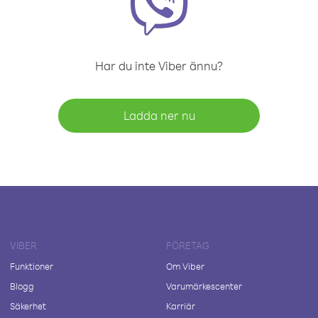
Har du inte Viber ännu?
Ladda ner nu
VIBER
FÖRETAG
Funktioner
Om Viber
Blogg
Varumärkescenter
Säkerhet
Karriär