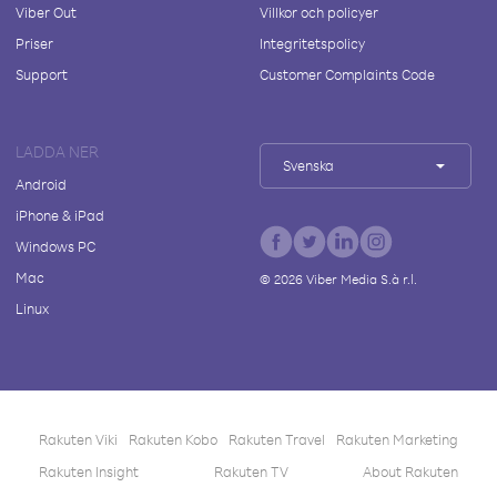
Viber Out
Villkor och policyer
Priser
Integritetspolicy
Support
Customer Complaints Code
LADDA NER
Svenska
Android
iPhone & iPad
Windows PC
Mac
©
2026
Viber Media S.à r.l.
Linux
Rakuten Viki
Rakuten Kobo
Rakuten Travel
Rakuten Marketing
Rakuten Insight
Rakuten TV
About Rakuten