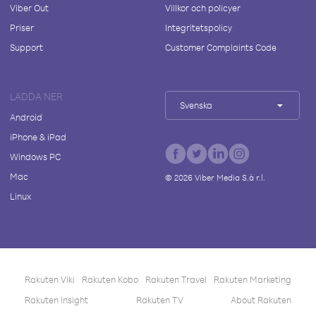
Viber Out
Villkor och policyer
Priser
Integritetspolicy
Support
Customer Complaints Code
LADDA NER
Svenska
Android
iPhone & iPad
Windows PC
Mac
©
2026
Viber Media S.à r.l.
Linux
Rakuten Viki
Rakuten Kobo
Rakuten Travel
Rakuten Marketing
Rakuten Insight
Rakuten TV
About Rakuten