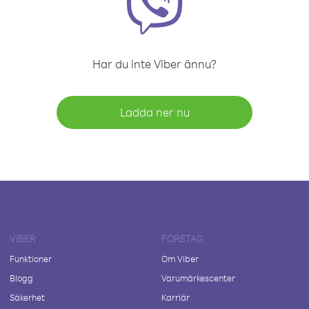
Har du inte Viber ännu?
Ladda ner nu
VIBER
FÖRETAG
Funktioner
Om Viber
Blogg
Varumärkescenter
Säkerhet
Karriär