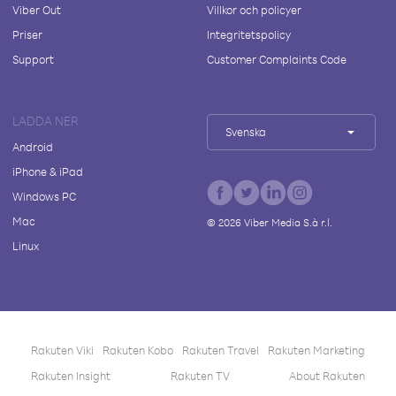
Viber Out
Villkor och policyer
Priser
Integritetspolicy
Support
Customer Complaints Code
LADDA NER
Svenska
Android
iPhone & iPad
Windows PC
Mac
©
2026
Viber Media S.à r.l.
Linux
Rakuten Viki
Rakuten Kobo
Rakuten Travel
Rakuten Marketing
Rakuten Insight
Rakuten TV
About Rakuten