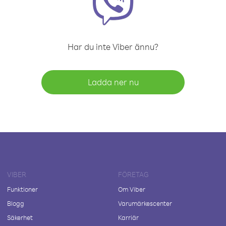
Har du inte Viber ännu?
Ladda ner nu
VIBER
FÖRETAG
Funktioner
Om Viber
Blogg
Varumärkescenter
Säkerhet
Karriär