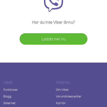
Har du inte Viber ännu?
Ladda ner nu
VIBER
FÖRETAG
Funktioner
Om Viber
Blogg
Varumärkescenter
Säkerhet
Karriär