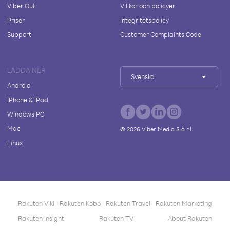
Viber Out
Villkor och policyer
Priser
Integritetspolicy
Support
Customer Complaints Code
LADDA NER
Svenska
Android
iPhone & iPad
Windows PC
Mac
©
2026
Viber Media S.à r.l.
Linux
Rakuten Viki
Rakuten Kobo
Rakuten Travel
Rakuten Marketing
Rakuten Insight
Rakuten TV
About Rakuten