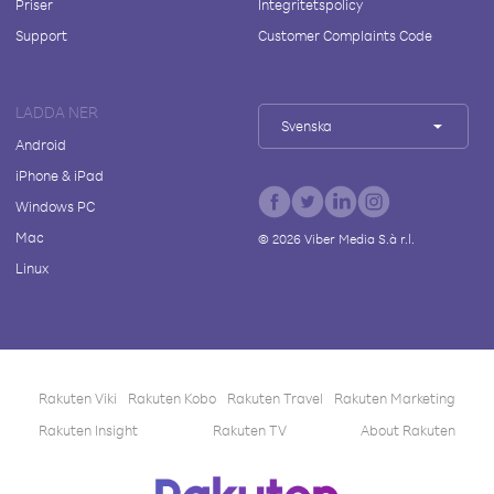
Priser
Integritetspolicy
Support
Customer Complaints Code
LADDA NER
Svenska
Android
iPhone & iPad
Windows PC
Mac
©
2026
Viber Media S.à r.l.
Linux
Rakuten Viki
Rakuten Kobo
Rakuten Travel
Rakuten Marketing
Rakuten Insight
Rakuten TV
About Rakuten