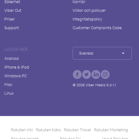
Säkerhet
Karriär
Viber Out
Villkor och policyer
Priser
Integritetspolicy
Support
Customer Complaints Code
LADDA NER
Svenska
Android
iPhone & iPad
Windows PC
Mac
©
2026
Viber Media S.à r.l.
Linux
Rakuten Viki
Rakuten Kobo
Rakuten Travel
Rakuten Marketing
Rakuten Insight
Rakuten TV
About Rakuten