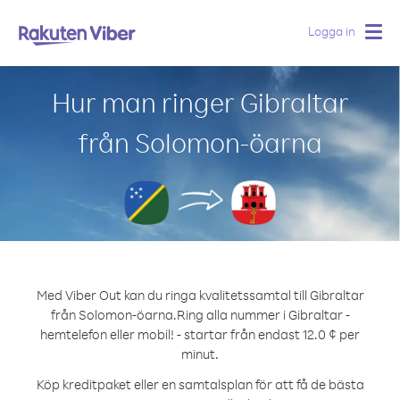
Logga in
Togg
navig
Hur man ringer Gibraltar
från Solomon-öarna
Med Viber Out kan du ringa kvalitetssamtal till Gibraltar
från Solomon-öarna.
Ring alla nummer i Gibraltar -
hemtelefon eller mobil! - startar från endast 12.0 ¢ per
minut.
Köp kreditpaket eller en samtalsplan för att få de bästa