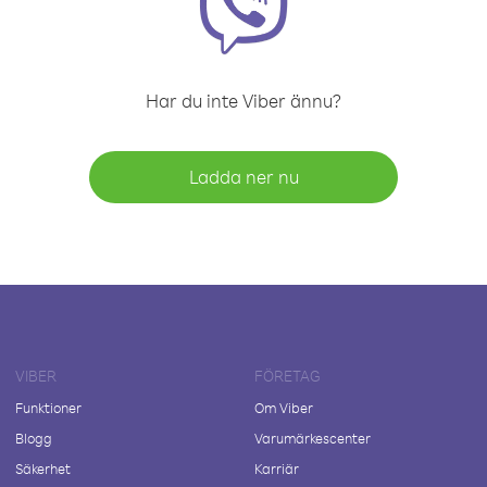
Har du inte Viber ännu?
Ladda ner nu
VIBER
FÖRETAG
Funktioner
Om Viber
Blogg
Varumärkescenter
Säkerhet
Karriär