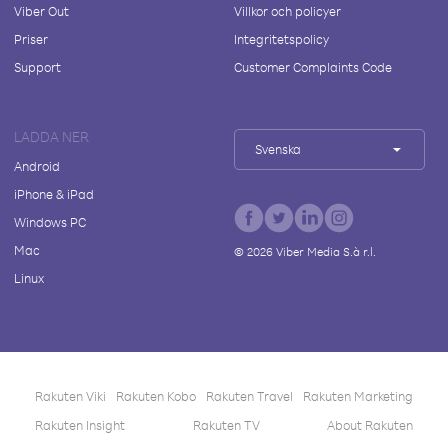
Viber Out
Villkor och policyer
Priser
Integritetspolicy
Support
Customer Complaints Code
LADDA NER
Svenska
Android
iPhone & iPad
Windows PC
Mac
©
2026
Viber Media S.à r.l.
Linux
Rakuten Viki
Rakuten Kobo
Rakuten Travel
Rakuten Marketing
Rakuten Insight
Rakuten TV
About Rakuten