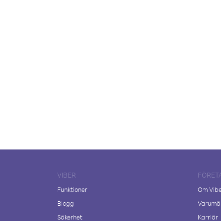
VIBER
FÖRET
Funktioner
Om Vib
Blogg
Varumär
Säkerhet
Karriär