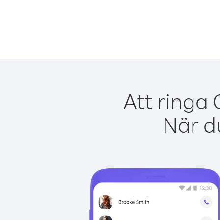
Att ringa 
När du