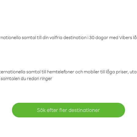
ationella samtal till din valfria destination i 30 dagar med Vibers lå
ternationella samtal till hemtelefoner och mobiler till låga priser, ut
samtalen du redan ringer
Sök efter fler destinationer