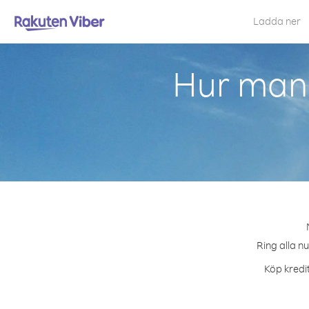
Ladda ner
Hur man 
Ring alla n
Köp kredit