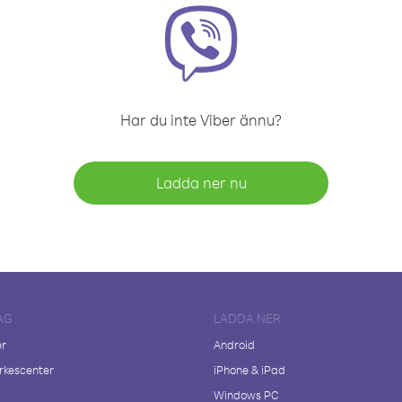
Har du inte Viber ännu?
Ladda ner nu
AG
LADDA NER
er
Android
kescenter
iPhone & iPad
Windows PC