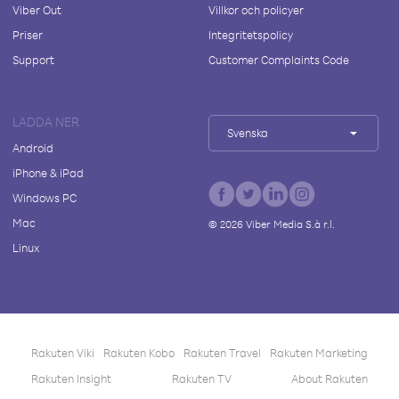
Viber Out
Villkor och policyer
Priser
Integritetspolicy
Support
Customer Complaints Code
LADDA NER
Svenska
Android
iPhone & iPad
Windows PC
Mac
©
2026
Viber Media S.à r.l.
Linux
Rakuten Viki
Rakuten Kobo
Rakuten Travel
Rakuten Marketing
Rakuten Insight
Rakuten TV
About Rakuten