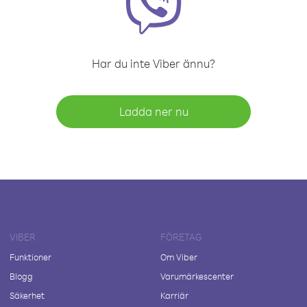
Har du inte Viber ännu?
Ladda ner nu
VIBER
FÖRETAG
Funktioner
Om Viber
Blogg
Varumärkescenter
Säkerhet
Karriär