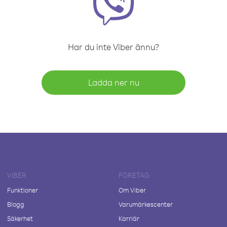
Har du inte Viber ännu?
Ladda ner nu
VIBER
FÖRETAG
Funktioner
Om Viber
Blogg
Varumärkescenter
Säkerhet
Karriär