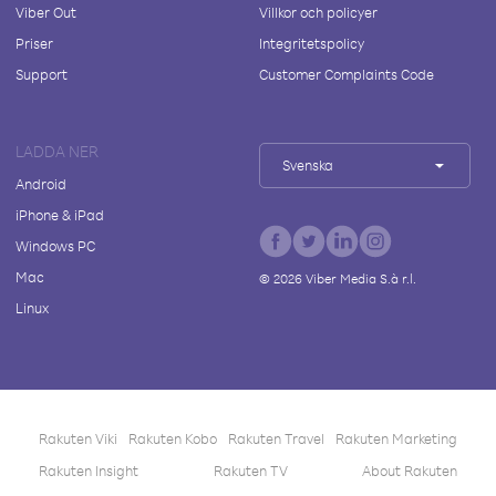
Viber Out
Villkor och policyer
Priser
Integritetspolicy
Support
Customer Complaints Code
LADDA NER
Svenska
Android
iPhone & iPad
Windows PC
Mac
©
2026
Viber Media S.à r.l.
Linux
Rakuten Viki
Rakuten Kobo
Rakuten Travel
Rakuten Marketing
Rakuten Insight
Rakuten TV
About Rakuten