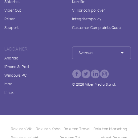
Säkerhet
Karriär
Viber Out
Villkor och policyer
Priser
Integritetspolicy
Support
Customer Complaints Code
LADDA NER
Svenska
Android
iPhone & iPad
Windows PC
Mac
©
2026
Viber Media S.à r.l.
Linux
Rakuten Viki
Rakuten Kobo
Rakuten Travel
Rakuten Marketing
Rakuten Insight
Rakuten TV
About Rakuten