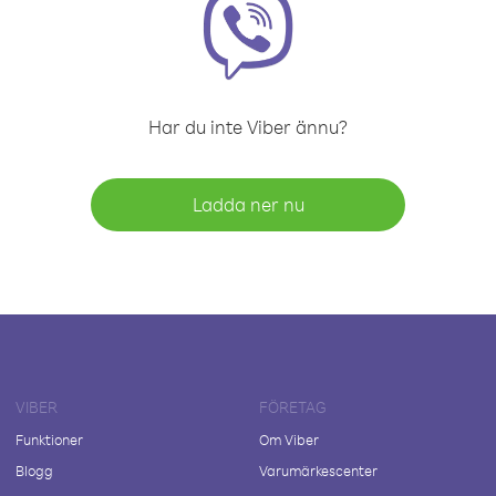
Har du inte Viber ännu?
Ladda ner nu
VIBER
FÖRETAG
Funktioner
Om Viber
Blogg
Varumärkescenter