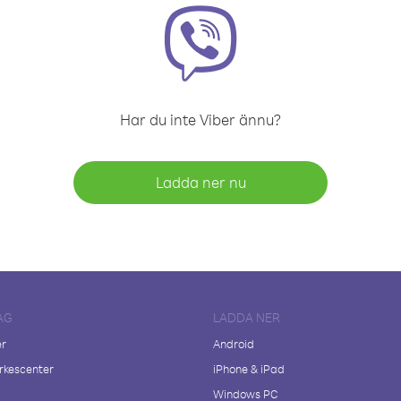
Har du inte Viber ännu?
Ladda ner nu
AG
LADDA NER
er
Android
kescenter
iPhone & iPad
Windows PC