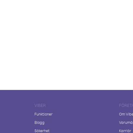
VIBER
FÖRET
Funktioner
Om Vib
Blogg
Varumär
Säkerhet
Karriär