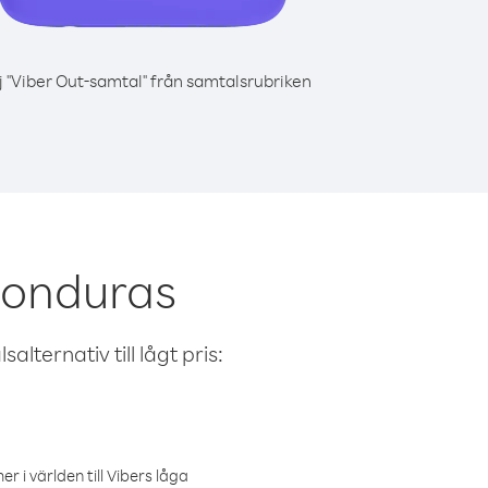
j "Viber Out-samtal" från samtalsrubriken
Honduras
alternativ till lågt pris:
r i världen till Vibers låga