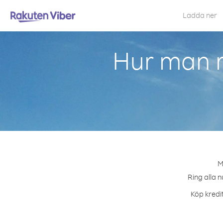
Ladda ner
Hur man r
M
Ring alla n
Köp kredit