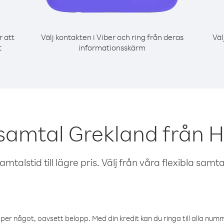
r att
Välj kontakten i Viber och ring från deras
Väl
t
informationsskärm
 samtal Grekland från 
talstid till lägre pris. Välj från våra flexibla samtals
öper något, oavsett belopp. Med din kredit kan du ringa till alla numme