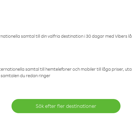
ationella samtal till din valfria destination i 30 dagar med Vibers lå
ternationella samtal till hemtelefoner och mobiler till låga priser, ut
samtalen du redan ringer
Sök efter fler destinationer